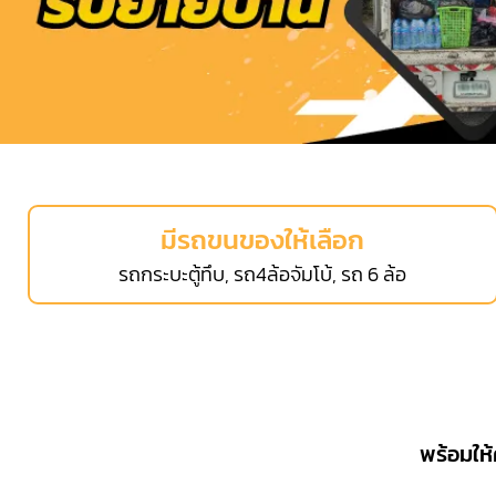
มีรถขนของให้เลือก
รถกระบะตู้ทึบ, รถ4ล้อจัมโบ้, รถ 6 ล้อ
พร้อมให้