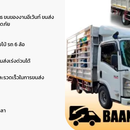
ธ ขนของงานอีเว้นท์ ขนส่ง
อดภัย
โบ้ รถ 6 ล้อ
ส่งเร่งด่วนได้
ละรวดเร็วในการขนส่ง
วลา